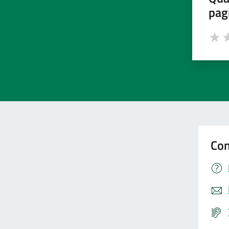
pag
Valut
Va
Con