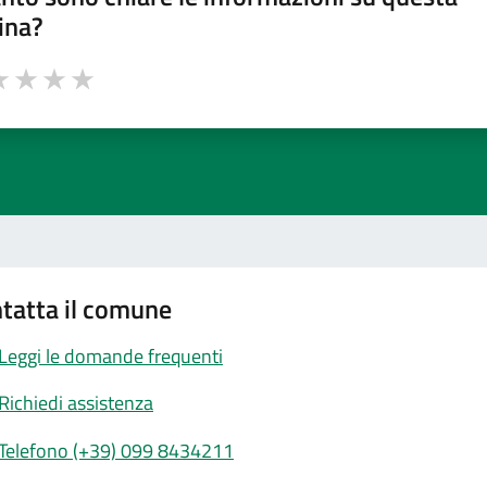
ina?
a 1 stelle su 5
luta 2 stelle su 5
Valuta 3 stelle su 5
Valuta 4 stelle su 5
Valuta 5 stelle su 5
tatta il comune
Leggi le domande frequenti
Richiedi assistenza
Telefono (+39) 099 8434211