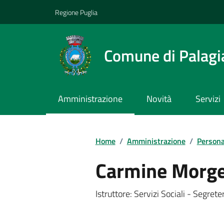
Vai ai contenuti
Vai al footer
Regione Puglia
Comune di Palagi
Amministrazione
Novità
Servizi
Home
/
Amministrazione
/
Persona
Carmine Morg
Istruttore: Servizi Sociali - Segre