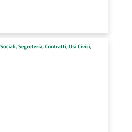
t
ociali, Segreteria, Contratti, Usi Civici,
t