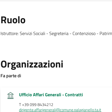
:
Ruolo
Istruttore: Servizi Sociali - Segreteria - Contenzioso - Patri
:
Organizzazioni
:
Fa parte di
.
Ufficio Affari Generali - Contratti
T +39 099 8434212
dirigente.affarigenerali@comune.palagianello.ta.it