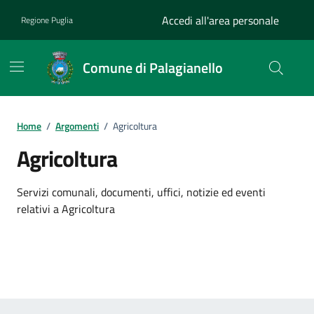
Vai ai contenuti
Vai al footer
Accedi all'area personale
Regione Puglia
Comune di Palagianello
Home
/
Argomenti
/
Agricoltura
Agricoltura
Dettagli dell'argomento
Servizi comunali, documenti, uffici, notizie ed eventi
relativi a Agricoltura