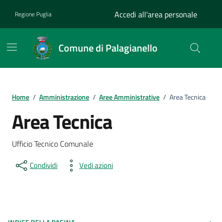
Vai ai contenuti
Vai al footer
Accedi all'area personale
Regione Puglia
Comune di Palagianello
Home
/
Amministrazione
/
Aree Amministrative
/
Area Tecnica
Area Tecnica
Ufficio Tecnico Comunale
Condividi
Vedi azioni