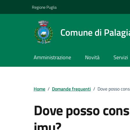
Vai ai contenuti
Vai al footer
Regione Puglia
Comune di Palagi
Amministrazione
Novità
Servizi
Home
/
Domande frequenti
/
Dove posso consu
Dove posso consu
imu?