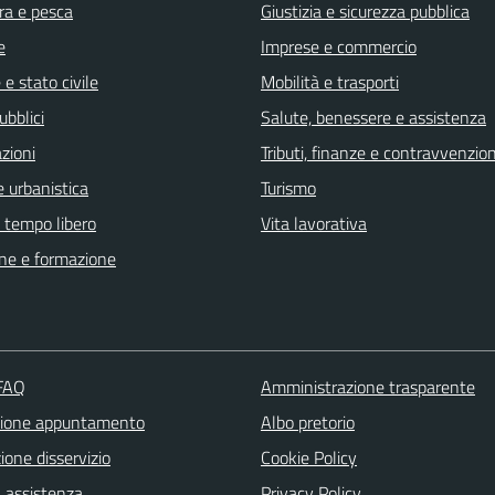
ra e pesca
Giustizia e sicurezza pubblica
e
Imprese e commercio
e stato civile
Mobilità e trasporti
ubblici
Salute, benessere e assistenza
zioni
Tributi, finanze e contravvenzion
 urbanistica
Turismo
e tempo libero
Vita lavorativa
ne e formazione
 FAQ
Amministrazione trasparente
zione appuntamento
Albo pretorio
one disservizio
Cookie Policy
a assistenza
Privacy Policy