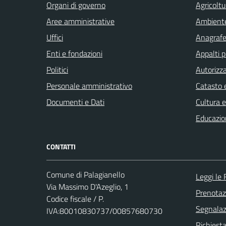
Organi di governo
Agricoltu
Aree amministrative
Ambient
Uffici
Anagrafe 
Enti e fondazioni
Appalti p
Politici
Autorizza
Personale amministrativo
Catasto e
Documenti e Dati
Cultura 
Educazio
CONTATTI
Comune di Palagianello
Leggi le
Via Massimo D'Azeglio, 1
Prenota
Codice fiscale / P.
Segnalazi
IVA:80010830737/00857680730
Richiest